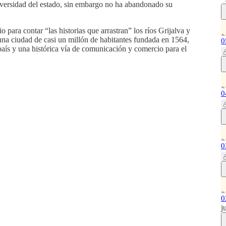
universidad del estado, sin embargo no ha abandonado su
para contar “las historias que arrastran” los ríos Grijalva y
na ciudad de casi un millón de habitantes fundada en 1564,
0
 país y una histórica vía de comunicación y comercio para el
0
0
0
j