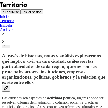
Suscribirse
Iniciar sesión
Inicio
Territorio
Escuela
Archivo
Territorio es un espacio para a pensar, entender y explicar las
dinámicas de poder que configuran las principales ciudades del
mundo.
A través de historias, notas y análisis explicaremos
qué implica vivir en una ciudad, cuáles son las
particularidades de cada región, quiénes son sus
principales actores, instituciones, empresas,
organizaciones, políticas, gobiernos y la relación que
existe entre ellos.
Las ciudades son espacios de
actividad política
, lugares donde ser
resuelven dilemas de integración y cohesión social, se practican
ejercicios de participación, se construyen referentes culturales y se